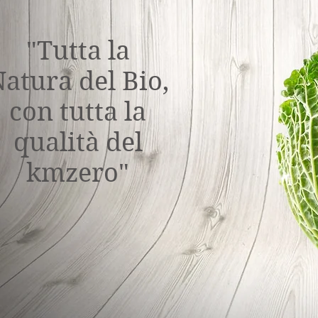
"Tutta la
atura del Bio,
con tutta la
qualità del
kmzero"